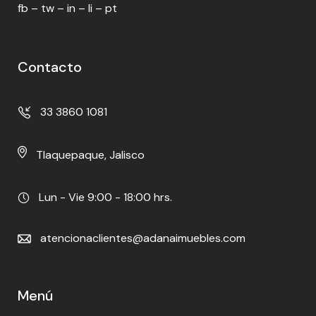
fb
–
tw
–
in
–
li
–
pt
Contacto
33 3860 1081
Tlaquepaque, Jalisco
Lun - Vie 9:00 - 18:00 hrs.
atencionaclientes@adanaimuebles.com
Menú